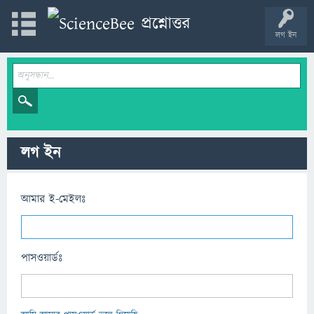
লগ ইন
লগ ইন
আমার ই-মেইলঃ
পাসওয়ার্ডঃ