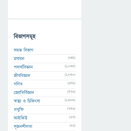
বিভাগসমূহ
সমস্ত বিভাগ
(641)
রসায়ন
(1,035)
পদার্থবিজ্ঞান
(1,830)
জীববিজ্ঞান
(159)
গণিত
(526)
জ্যোতির্বিজ্ঞান
(1,989)
স্বাস্থ্য ও চিকিৎসা
(736)
প্রযুক্তি
(67)
আইকিউ
(81)
সৃজনশীলতা