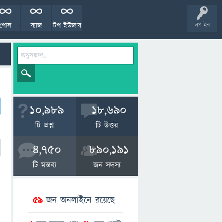
পোল
ব্যাজ
টপ ইউজার
লগ ইন
10,989
18,690
টি প্রশ্ন
টি উত্তর
4,750
890,191
টি মন্তব্য
জন সদস্য
59
জন অনলাইনে রয়েছে