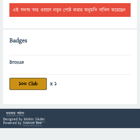
এই সদস্য তার ওয়ালে নতুন পোষ্ট করার অনুমতি বাতিল করেছেন
Badges
Bronze
100 Club
x 1
মতামত পাঠান
Designed by
Mobin Sikder
Powered by
Science Bee