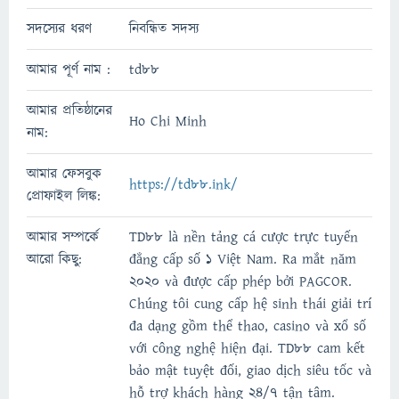
সদস্যের ধরণ
নিবন্ধিত সদস্য
আমার পূর্ণ নাম :
td88
আমার প্রতিষ্ঠানের
Ho Chi Minh
নাম:
আমার ফেসবুক
https://td88.ink/
প্রোফাইল লিঙ্ক:
আমার সম্পর্কে
TD88 là nền tảng cá cược trực tuyến
আরো কিছু:
đẳng cấp số 1 Việt Nam. Ra mắt năm
2020 và được cấp phép bởi PAGCOR.
Chúng tôi cung cấp hệ sinh thái giải trí
đa dạng gồm thể thao, casino và xổ số
với công nghệ hiện đại. TD88 cam kết
bảo mật tuyệt đối, giao dịch siêu tốc và
hỗ trợ khách hàng 24/7 tận tâm.