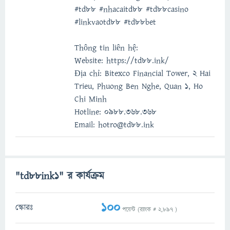
#td88 #nhacaitd88 #td88casino
#linkvaotd88 #td88bet
Thông tin liên hệ:
Website: https://td88.ink/
Địa chỉ: Bitexco Financial Tower, 2 Hai
Trieu, Phuong Ben Nghe, Quan 1, Ho
Chi Minh
Hotline: 0988.368.368
Email: hotro@td88.ink
"td88ink1" র কার্যক্রম
100
স্কোরঃ
পয়েন্ট (র‌্যাংক #
2,897
)