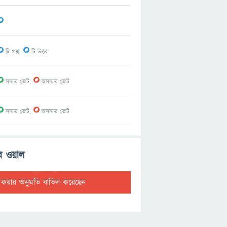
0
0
0
টি প্রশ্ন,
টি উত্তর
0
0
সম্মত ভোট,
অসম্মত ভোট
0
0
সম্মত ভোট,
অসম্মত ভোট
র ওয়াল
ট করার অনুমতি বাতিল করেছেন