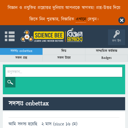
বিজ্ঞান ও প্রযুক্তির প্রশ্নোত্তর দুনিয়ায় আপনাকে স্বাগতম! প্রশ্ন-উত্তর দিয়ে
জিতে নিন পুরস্কার, বিস্তারিত
এখানে
দেখুন।
লগ ইন
সদস্যঃ onbettax
ফিড
সাম্প্রতিক কর্মকান্ড
সকল প্রশ্ন
সকল উত্তর
Badges
সদস্যঃ onbettax
আমি সদস্য হয়েছি
2 মাস (since 16 মে)