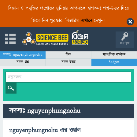
বিজ্ঞান ও প্রযুক্তির প্রশ্নোত্তর দুনিয়ায় আপনাকে স্বাগতম! প্রশ্ন-উত্তর দিয়ে
জিতে নিন পুরস্কার, বিস্তারিত
এখানে
দেখুন।
লগ ইন
সদস্যঃ nguyenphungnohu
ফিড
সাম্প্রতিক কর্মকান্ড
সকল প্রশ্ন
সকল উত্তর
Badges
সদস্যঃ nguyenphungnohu
nguyenphungnohu এর ওয়াল