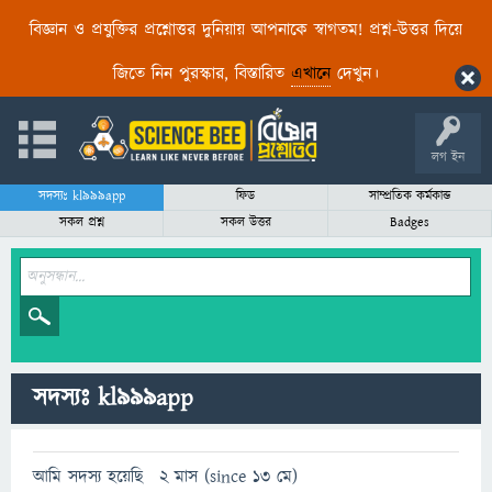
বিজ্ঞান ও প্রযুক্তির প্রশ্নোত্তর দুনিয়ায় আপনাকে স্বাগতম! প্রশ্ন-উত্তর দিয়ে
জিতে নিন পুরস্কার, বিস্তারিত
এখানে
দেখুন।
লগ ইন
সদস্যঃ kl999app
ফিড
সাম্প্রতিক কর্মকান্ড
সকল প্রশ্ন
সকল উত্তর
Badges
সদস্যঃ kl999app
আমি সদস্য হয়েছি
2 মাস (since 13 মে)