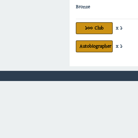
Bronze
100 Club
x 1
Autobiographer
x 1