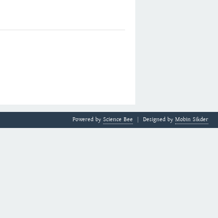
Powered by
Science Bee
Designed by
Mobin Sikder