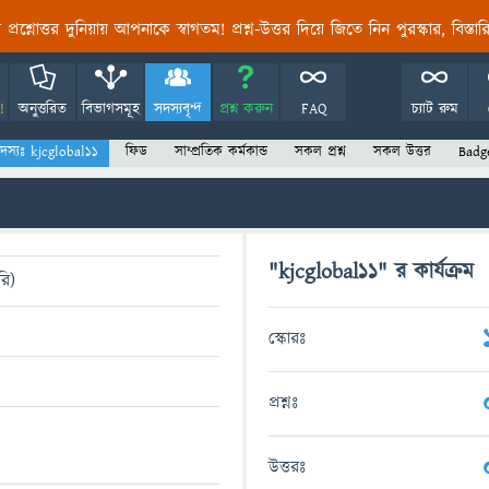
তির প্রশ্নোত্তর দুনিয়ায় আপনাকে স্বাগতম! প্রশ্ন-উত্তর দিয়ে জিতে নিন পুরস্কার, বিস্ত
!
অনুত্তরিত
বিভাগসমূহ
সদস্যবৃন্দ
প্রশ্ন করুন
FAQ
চ্যাট রুম
দস্যঃ kjcglobal11
ফিড
সাম্প্রতিক কর্মকান্ড
সকল প্রশ্ন
সকল উত্তর
Badg
"kjcglobal11" র কার্যক্রম
রি)
স্কোরঃ
প্রশ্নঃ
উত্তরঃ