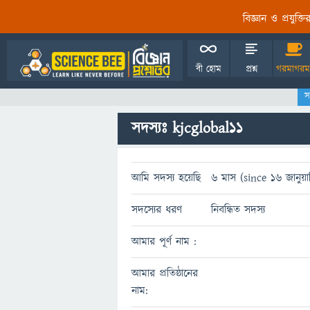
বিজ্ঞান ও প্রযুক্
বী হোম
প্রশ্ন
গরমাগরম
স
সদস্যঃ kjcglobal11
আমি সদস্য হয়েছি
6 মাস (since 16 জানুয়া
সদস্যের ধরণ
নিবন্ধিত সদস্য
আমার পূর্ণ নাম :
আমার প্রতিষ্ঠানের
নাম: