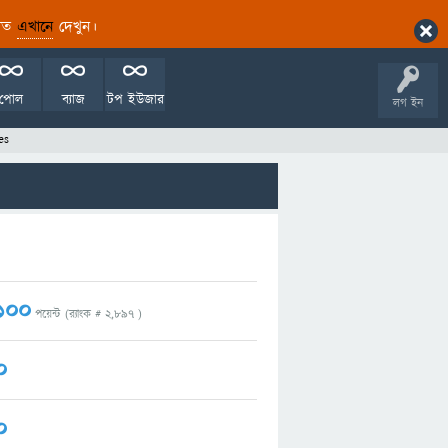
ারিত
এখানে
দেখুন।
পোল
ব্যাজ
টপ ইউজার
লগ ইন
es
100
পয়েন্ট (র‌্যাংক #
2,897
)
0
0