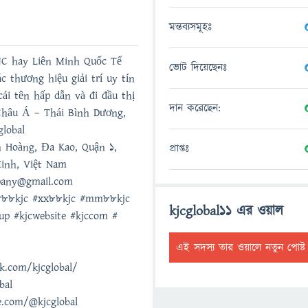
মন্তব্যসমূহঃ
JC hay Liên Minh Quốc Tế
ভোট দিয়েছেনঃ
c thương hiệu giải trí uy tín
ái tên hấp dẫn và đi đầu thị
দান করেছেন:
Châu Á – Thái Bình Dương,
global
n Hoàng, Đa Kao, Quận 1,
প্রাপ্তঃ
inh, Việt Nam
mpany@gmail.com
#rr88kjc #xx88kjc #mm88kjc
kjcglobal11 এর ওয়াল
up #kjcwebsite #kjccom #
এই সদস্য তার ওয়ালে নতুন পোষ্
k.com/kjcglobal/
bal
e.com/@kjcglobal