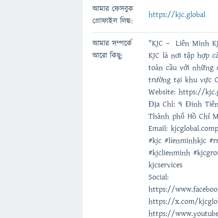
আমার ফেসবুক
https://kjc.global
প্রোফাইল লিঙ্ক:
আমার সম্পর্কে
"KJC – Liên Minh K
আরো কিছু:
KJC là nơi tập hợp cá
toàn cầu với những c
trường tại khu vực 
Website: https://kjc.
Địa Chỉ: 7 Đinh Tiê
Thành phố Hồ Chí M
Email: kjcglobal.co
#kjc #lienminhkjc 
#kjclienminh #kjcgro
kjcservices
Social:
https://www.faceboo
https://x.com/kjcglo
https://www.youtub