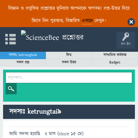
বিজ্ঞান ও প্রযুক্তির প্রশ্নোত্তর দুনিয়ায় আপনাকে স্বাগতম! প্রশ্ন-উত্তর দিয়ে
জিতে নিন পুরস্কার, বিস্তারিত
এখানে
দেখুন।
লগ ইন
সদস্যঃ ketrungtai9
ফিড
সাম্প্রতিক কর্মকান্ড
সকল প্রশ্ন
সকল উত্তর
Badges
সদস্যঃ ketrungtai9
আমি সদস্য হয়েছি
2 মাস (since 15 মে)