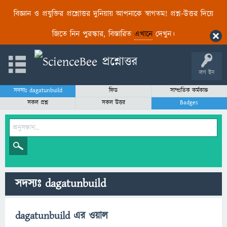
বিজ্ঞান ও প্রযুক্তির প্রশ্নোত্তর দুনিয়ায় আপনাকে স্বাগতম! প্রশ্ন-উত্তর দিয়ে
জিতে নিন পুরস্কার, বিস্তারিত
এখানে
দেখুন।
লগ ইন
সদস্যঃ dagatunbuild
ফিড
সাম্প্রতিক কর্মকান্ড
সকল প্রশ্ন
সকল উত্তর
Badges
সদস্যঃ dagatunbuild
dagatunbuild এর ওয়াল