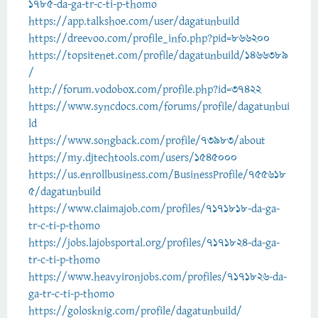
1785-da-ga-tr-c-ti-p-thomo
https://app.talkshoe.com/user/dagatunbuild
https://dreevoo.com/profile_info.php?pid=866200
https://topsitenet.com/profile/dagatunbuild/1466389
/
http://forum.vodobox.com/profile.php?id=37422
https://www.syncdocs.com/forums/profile/dagatunbui
ld
https://www.songback.com/profile/73983/about
https://my.djtechtools.com/users/1545000
https://us.enrollbusiness.com/BusinessProfile/755618
5/dagatunbuild
https://www.claimajob.com/profiles/7171818-da-ga-
tr-c-ti-p-thomo
https://jobs.lajobsportal.org/profiles/7171824-da-ga-
tr-c-ti-p-thomo
https://www.heavyironjobs.com/profiles/7171826-da-
ga-tr-c-ti-p-thomo
https://golosknig.com/profile/dagatunbuild/