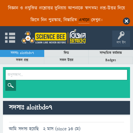
বিজ্ঞান ও প্রযুক্তির প্রশ্নোত্তর দুনিয়ায় আপনাকে স্বাগতম! প্রশ্ন-উত্তর দিয়ে
জিতে নিন পুরস্কার, বিস্তারিত
এখানে
দেখুন।
লগ ইন
সদস্যঃ aloitbd07
ফিড
সাম্প্রতিক কর্মকান্ড
সকল প্রশ্ন
সকল উত্তর
Badges
সদস্যঃ aloitbd07
আমি সদস্য হয়েছি
2 মাস (since 13 মে)