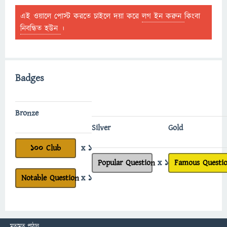
এই ওয়ালে পোস্ট করতে চাইলে দয়া করে
লগ ইন করুন
কিংবা
নিবন্ধিত হউন
।
Badges
Bronze
Silver
Gold
100 Club
x 1
Popular Question
x 1
Famous Questi
Notable Question
x 1
মতামত পাঠান