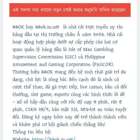
এই সদস্য তার ওয়ালে নতুন পোষ্ট করার অনুমতি বাতিল করেছেন
99OK hay 99ok.in.net là nhà cái trực tuyến uy tín
hàng đầu tại thị trường châu Á năm 2026. Nhà cái
hoạt động hợp pháp dưới sự cấp phép của hai cơ
quan quản lý hàng đầu là Isle of Man Gambling
Supervision Commission (GSC) và Philippine
Amusement and Gaming Corporation (PAGCOR).
Thương hiệu 99OK mang đến hệ sinh thái giải trí đa
dạng, chủ lực là sòng bài. Bên cạnh đó là sảnh cá
cược thể thao, đá gà trực tiếp, live casino, bắn cá đổi
thưởng, slot game, esports cùng các hình thức lô đề
– xổ số hấp dẫn cùng với tốc độ nạp 3 phút, rút 5
phút, CSKH 24/7, bảo mật SSL 256-bit an toàn tuyệt
đối. Đăng ký ngay hôm nay để trở thành thành viên
và khám phá cơ hội giành chiến thắng lớn!
Thông tin liên hệ:
Website:
https://99ok.in.net/