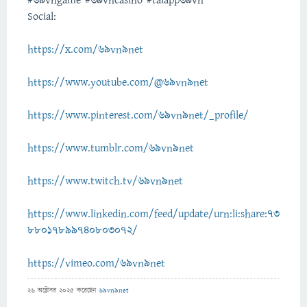
#69vngame #69vncasino #taiapp69vn
Social:
https://x.com/69vn9net
https://www.youtube.com/@69vn9net
https://www.pinterest.com/69vn9net/_profile/
https://www.tumblr.com/69vn9net
https://www.twitch.tv/69vn9net
https://www.linkedin.com/feed/update/urn:li:share:73
88017899740803072/
https://vimeo.com/69vn9net
26 অক্টোবর 2025
করেছেন
69vn9net