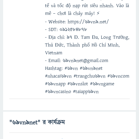
tế và tốc độ nạp rút siêu nhanh. Vào là
mê – chơi là cháy máy! ⚡️
- Website: https://69vn9.net/
- SDT: 0912584878
- Địa chỉ: 97 Đ. Tam Đa, Long Trường,
Thủ Đức, Thành phố Hồ Chí Minh,
Vietnam
- Email: 69vn9net@gmail.com
Hashtag: #69vn #69vn9net
#nhacai69vn #trangchu69vn #69vncom
#69vnapp #69vnslot #69vngame
#69vncasino #taiapp69vn
"69vn9net" র কার্যক্রম