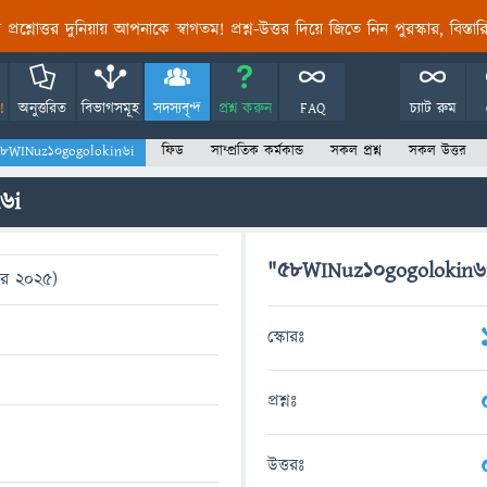
তির প্রশ্নোত্তর দুনিয়ায় আপনাকে স্বাগতম! প্রশ্ন-উত্তর দিয়ে জিতে নিন পুরস্কার, বিস্ত
!
অনুত্তরিত
বিভাগসমূহ
সদস্যবৃন্দ
প্রশ্ন করুন
FAQ
চ্যাট রুম
 58WINuz10gogolokin6i
ফিড
সাম্প্রতিক কর্মকান্ড
সকল প্রশ্ন
সকল উত্তর
6i
"58WINuz10gogolokin6i" 
বর 2025)
স্কোরঃ
প্রশ্নঃ
উত্তরঃ