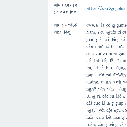
আমার ফেসবুক
https://uz10gogoloki
প্রোফাইল লিঙ্ক:
আমার সম্পর্কে
58Win là cổng game
আরো কিছু:
Nam, nơi người chơi
gian giải trí đẳng c
dẫn như nổ hũ rực l
siêu vui và mini gam
kế tinh tế, dễ sử d
mọi thiết bị di động
nạp – rút tại 58Win
chóng, minh bạch và
nghệ tiên tiến. Cổn
tung ra các sự kiện
đãi cực khủng giúp 
ngày. Với đội ngũ 
luôn cam kết mang đế
toàn, công bằng và 