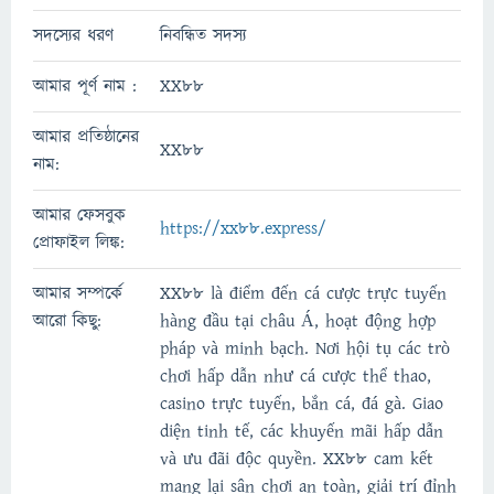
সদস্যের ধরণ
নিবন্ধিত সদস্য
আমার পূর্ণ নাম :
XX88
আমার প্রতিষ্ঠানের
XX88
নাম:
আমার ফেসবুক
https://xx88.express/
প্রোফাইল লিঙ্ক:
আমার সম্পর্কে
XX88 là điểm đến cá cược trực tuyến
আরো কিছু:
hàng đầu tại châu Á, hoạt động hợp
pháp và minh bạch. Nơi hội tụ các trò
chơi hấp dẫn như cá cược thể thao,
casino trực tuyến, bắn cá, đá gà. Giao
diện tinh tế, các khuyến mãi hấp dẫn
và ưu đãi độc quyền. XX88 cam kết
mang lại sân chơi an toàn, giải trí đỉnh