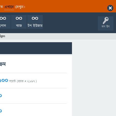
ারিত
এখানে
দেখুন।
পোল
ব্যাজ
টপ ইউজার
লগ ইন
dges
্রম
100
পয়েন্ট (র‌্যাংক #
2,897
)
0
0