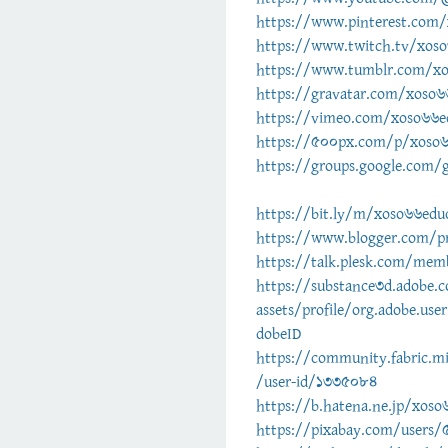
https://www.pinterest.com
https://www.twitch.tv/xos
https://www.tumblr.com/x
https://gravatar.com/xoso
https://vimeo.com/xoso66
https://500px.com/p/xoso
https://groups.google.com
https://bit.ly/m/xoso66ed
https://www.blogger.com/
https://talk.plesk.com/me
https://substance3d.adobe
assets/profile/org.adobe
dobeID
https://community.fabric.mi
/user-id/1335084
https://b.hatena.ne.jp/xos
https://pixabay.com/users