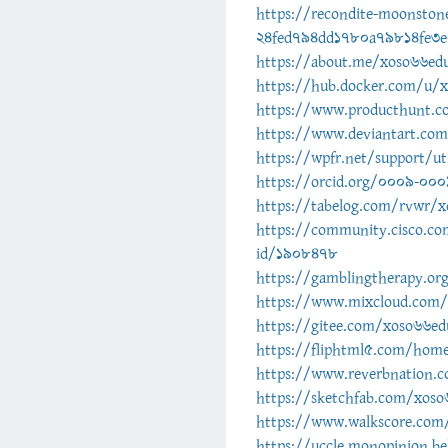
https://recondite-moonstone
24fed794dd1780a79814fe3e
https://about.me/xoso66e
https://hub.docker.com/u/
https://www.producthunt.
https://www.deviantart.co
https://wpfr.net/support/u
https://orcid.org/0009-00
https://tabelog.com/rvwr/
https://community.cisco.co
id/1908478
https://gamblingtherapy.o
https://www.mixcloud.com
https://gitee.com/xoso66e
https://fliphtml5.com/ho
https://www.reverbnation.
https://sketchfab.com/xos
https://www.walkscore.co
https://uccle.monopinion.b