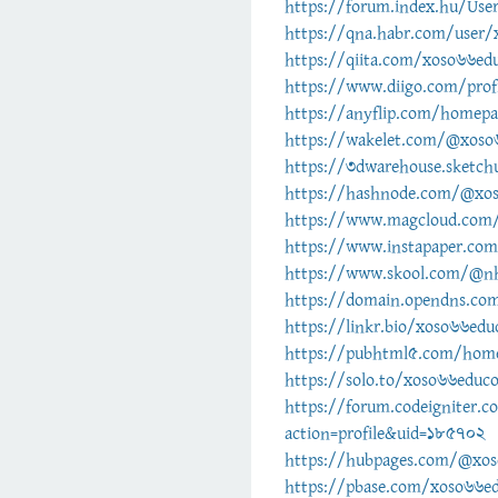
https://forum.index.hu/Use
https://qna.habr.com/user
https://qiita.com/xoso66e
https://www.diigo.com/pro
https://anyflip.com/homep
https://wakelet.com/@xos
https://3dwarehouse.sketc
https://hashnode.com/@xo
https://www.magcloud.com
https://www.instapaper.c
https://www.skool.com/@nh
https://domain.opendns.co
https://linkr.bio/xoso66ed
https://pubhtml5.com/hom
https://solo.to/xoso66educ
https://forum.codeigniter
action=profile&uid=185702
https://hubpages.com/@xo
https://pbase.com/xoso66e