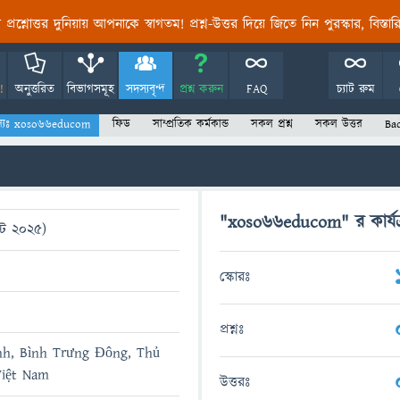
তির প্রশ্নোত্তর দুনিয়ায় আপনাকে স্বাগতম! প্রশ্ন-উত্তর দিয়ে জিতে নিন পুরস্কার, বিস্ত
!
অনুত্তরিত
বিভাগসমূহ
সদস্যবৃন্দ
প্রশ্ন করুন
FAQ
চ্যাট রুম
্যঃ xoso66educom
ফিড
সাম্প্রতিক কর্মকান্ড
সকল প্রশ্ন
সকল উত্তর
Ba
"xoso66educom" র কার্যক
্ট 2025)
স্কোরঃ
প্রশ্নঃ
nh, Bình Trưng Đông, Thủ
Việt Nam
উত্তরঃ