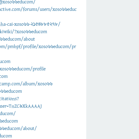
s/@xoso66educom/
ractive.com/forums/users/xoso66educ
nha-cai-xoso66-2154885278/
pukiwiki/?xoso66educom
o66educom/about
e.com/pmbpf/profile/xoso66educom/pr
ducom
p/xoso66educom/profile
ucom
dcamp.com/album/xoso66
so66educom
itations?
&user=TnZC9XkAAAAJ
educom/
66educom
o66educom/about/
educom