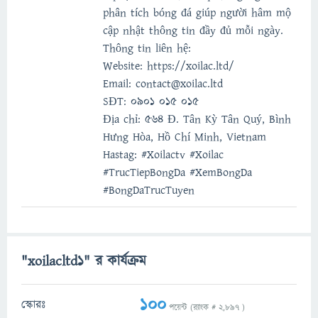
phân tích bóng đá giúp người hâm mộ
cập nhật thông tin đầy đủ mỗi ngày.
Thông tin liên hệ:
Website: https://xoilac.ltd/
Email: contact@xoilac.ltd
SĐT: 0901 015 015
Địa chỉ: 564 Đ. Tân Kỳ Tân Quý, Bình
Hưng Hòa, Hồ Chí Minh, Vietnam
Hastag: #Xoilactv #Xoilac
#TrucTiepBongDa #XemBongDa
#BongDaTrucTuyen
"xoilacltd1" র কার্যক্রম
100
স্কোরঃ
পয়েন্ট (র‌্যাংক #
2,897
)