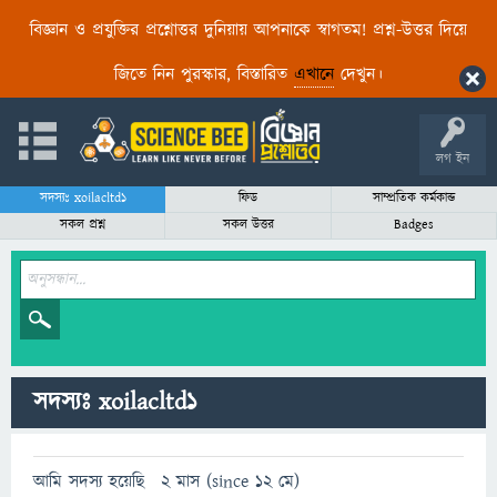
বিজ্ঞান ও প্রযুক্তির প্রশ্নোত্তর দুনিয়ায় আপনাকে স্বাগতম! প্রশ্ন-উত্তর দিয়ে
জিতে নিন পুরস্কার, বিস্তারিত
এখানে
দেখুন।
লগ ইন
সদস্যঃ xoilacltd1
ফিড
সাম্প্রতিক কর্মকান্ড
সকল প্রশ্ন
সকল উত্তর
Badges
সদস্যঃ xoilacltd1
আমি সদস্য হয়েছি
2 মাস (since 12 মে)