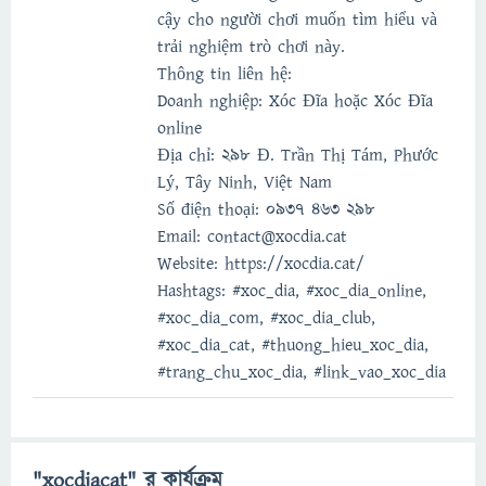
cậy cho người chơi muốn tìm hiểu và
trải nghiệm trò chơi này.
Thông tin liên hệ:
Doanh nghiệp: Xóc Đĩa hoặc Xóc Đĩa
online
Địa chỉ: 298 Đ. Trần Thị Tám, Phước
Lý, Tây Ninh, Việt Nam
Số điện thoại: 0937 463 298
Email: contact@xocdia.cat
Website: https://xocdia.cat/
Hashtags: #xoc_dia, #xoc_dia_online,
#xoc_dia_com, #xoc_dia_club,
#xoc_dia_cat, #thuong_hieu_xoc_dia,
#trang_chu_xoc_dia, #link_vao_xoc_dia
"xocdiacat" র কার্যক্রম