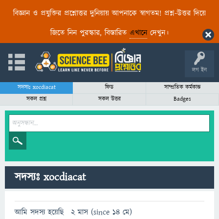
বিজ্ঞান ও প্রযুক্তির প্রশ্নোত্তর দুনিয়ায় আপনাকে স্বাগতম! প্রশ্ন-উত্তর দিয়ে
জিতে নিন পুরস্কার, বিস্তারিত
এখানে
দেখুন।
লগ ইন
সদস্যঃ xocdiacat
ফিড
সাম্প্রতিক কর্মকান্ড
সকল প্রশ্ন
সকল উত্তর
Badges
সদস্যঃ xocdiacat
আমি সদস্য হয়েছি
2 মাস (since 14 মে)