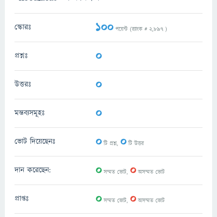
100
স্কোরঃ
পয়েন্ট (র‌্যাংক #
2,897
)
0
প্রশ্নঃ
0
উত্তরঃ
0
মন্তব্যসমূহঃ
0
0
ভোট দিয়েছেনঃ
টি প্রশ্ন,
টি উত্তর
0
0
দান করেছেন:
সম্মত ভোট,
অসম্মত ভোট
0
0
প্রাপ্তঃ
সম্মত ভোট,
অসম্মত ভোট