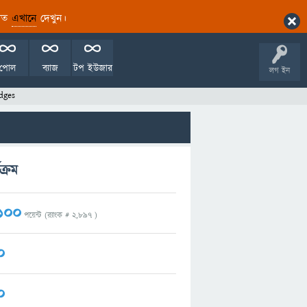
ারিত
এখানে
দেখুন।
পোল
ব্যাজ
টপ ইউজার
লগ ইন
dges
ক্রম
100
পয়েন্ট (র‌্যাংক #
2,897
)
0
0