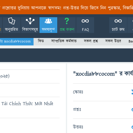
তির প্রশ্নোত্তর দুনিয়ায় আপনাকে স্বাগতম! প্রশ্ন-উত্তর দিয়ে জিতে নিন পুরস্কার, বিস্ত
!
অনুত্তরিত
বিভাগসমূহ
সদস্যবৃন্দ
প্রশ্ন করুন
FAQ
চ্যাট রুম
্যঃ xocdia88cocom
ফিড
সাম্প্রতিক কর্মকান্ড
সকল প্রশ্ন
সকল উত্তর
Ba
"xocdia88cocom" র কার্য
2025)
স্কোরঃ
 Tải Chính Thức Mới Nhất
প্রশ্নঃ
উত্তরঃ