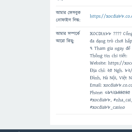
আমার ফেসবুক
https://xocdia88.co
প্রোফাইল লিঙ্ক:
আমার সম্পর্কে
XOCDIA88 ????️ Cổng
আরো কিছু:
đa dạng trò chơi hấp
7 Tham gia ngay để 
Thông tin chi tiết:
Website: https://xo
Địa chỉ: 25 Ngh. 82
Đình, Hà Nội, Việt 
Email: xocdia88.co.
Phone: 0972944545
#xocdia88, #nha_cai
#xocdia88_casino