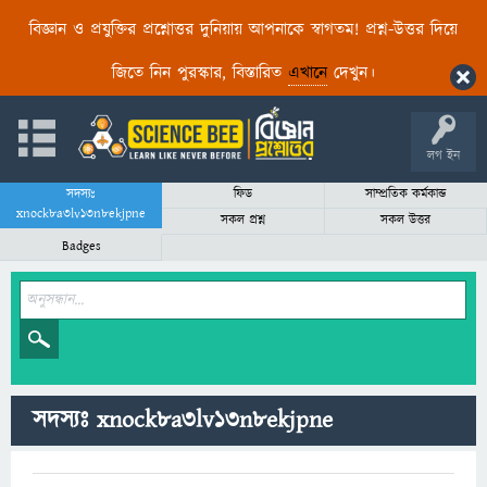
বিজ্ঞান ও প্রযুক্তির প্রশ্নোত্তর দুনিয়ায় আপনাকে স্বাগতম! প্রশ্ন-উত্তর দিয়ে
জিতে নিন পুরস্কার, বিস্তারিত
এখানে
দেখুন।
লগ ইন
সদস্যঃ
ফিড
সাম্প্রতিক কর্মকান্ড
xnock8a3lv13n8ekjpne
সকল প্রশ্ন
সকল উত্তর
Badges
সদস্যঃ xnock8a3lv13n8ekjpne