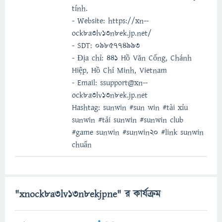
tính.
- Website: https://xn--
ock8a3lv13n8ek.jp.net/
- SDT: 0985774993
- Địa chỉ: 441 Hồ Văn Cống, Chánh
Hiệp, Hồ Chí Minh, Vietnam
- Email: ssupport@xn--
ock8a3lv13n8ek.jp.net
Hashtag: sunwin #sun win #tài xỉu
sunwin #tải sunwin #sunwin club
#game sunwin #sunwin20 #link sunwin
chuẩn
"xnock8a3lv13n8ekjpne" র কার্যক্রম