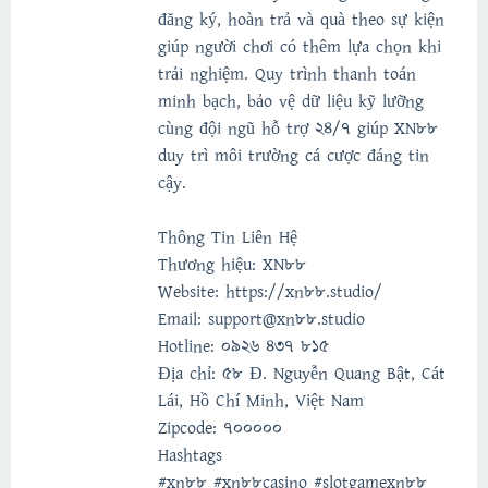
đăng ký, hoàn trả và quà theo sự kiện
giúp người chơi có thêm lựa chọn khi
trải nghiệm. Quy trình thanh toán
minh bạch, bảo vệ dữ liệu kỹ lưỡng
cùng đội ngũ hỗ trợ 24/7 giúp XN88
duy trì môi trường cá cược đáng tin
cậy.
Thông Tin Liên Hệ
Thương hiệu: XN88
Website: https://xn88.studio/
Email: support@xn88.studio
Hotline: 0926 437 815
Địa chỉ: 58 Đ. Nguyễn Quang Bật, Cát
Lái, Hồ Chí Minh, Việt Nam
Zipcode: 700000
Hashtags
#xn88 #xn88casino #slotgamexn88