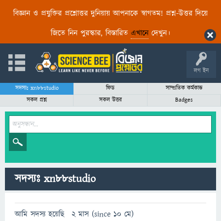
বিজ্ঞান ও প্রযুক্তির প্রশ্নোত্তর দুনিয়ায় আপনাকে স্বাগতম! প্রশ্ন-উত্তর দিয়ে
জিতে নিন পুরস্কার, বিস্তারিত
এখানে
দেখুন।
লগ ইন
সদস্যঃ xn88studio
ফিড
সাম্প্রতিক কর্মকান্ড
সকল প্রশ্ন
সকল উত্তর
Badges
সদস্যঃ xn88studio
আমি সদস্য হয়েছি
2 মাস (since 10 মে)