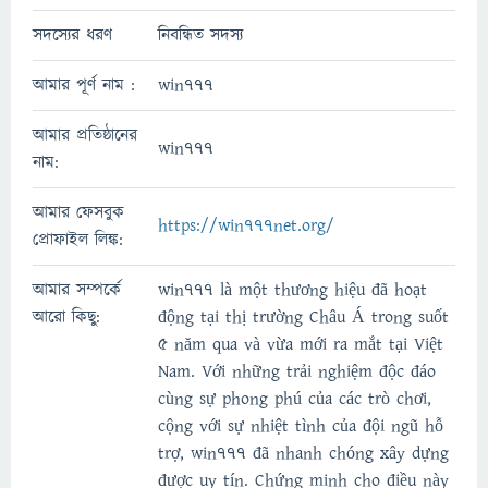
সদস্যের ধরণ
নিবন্ধিত সদস্য
আমার পূর্ণ নাম :
win777
আমার প্রতিষ্ঠানের
win777
নাম:
আমার ফেসবুক
https://win777net.org/
প্রোফাইল লিঙ্ক:
আমার সম্পর্কে
win777 là một thương hiệu đã hoạt
আরো কিছু:
động tại thị trường Châu Á trong suốt
5 năm qua và vừa mới ra mắt tại Việt
Nam. Với những trải nghiệm độc đáo
cùng sự phong phú của các trò chơi,
cộng với sự nhiệt tình của đội ngũ hỗ
trợ, win777 đã nhanh chóng xây dựng
được uy tín. Chứng minh cho điều này