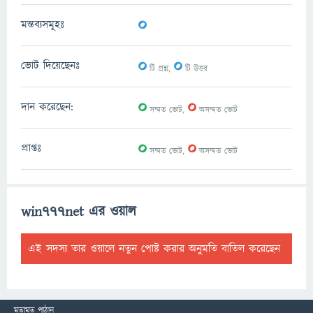
0
মন্তব্যসমূহঃ
0
0
ভোট দিয়েছেনঃ
টি প্রশ্ন,
টি উত্তর
0
0
দান করেছেন:
সম্মত ভোট,
অসম্মত ভোট
0
0
প্রাপ্তঃ
সম্মত ভোট,
অসম্মত ভোট
win777net এর ওয়াল
এই সদস্য তার ওয়ালে নতুন পোষ্ট করার অনুমতি বাতিল করেছেন
মতামত পাঠান