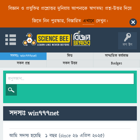
বিজ্ঞান ও প্রযুক্তির প্রশ্নোত্তর দুনিয়ায় আপনাকে স্বাগতম! প্রশ্ন-উত্তর দিয়ে
জিতে নিন পুরস্কার, বিস্তারিত
এখানে
দেখুন।
লগ ইন
সদস্যঃ win777net
ফিড
সাম্প্রতিক কর্মকান্ড
সকল প্রশ্ন
সকল উত্তর
Badges
সদস্যঃ win777net
আমি সদস্য হয়েছি
1 বছর (since 26 এপ্রিল 2025)