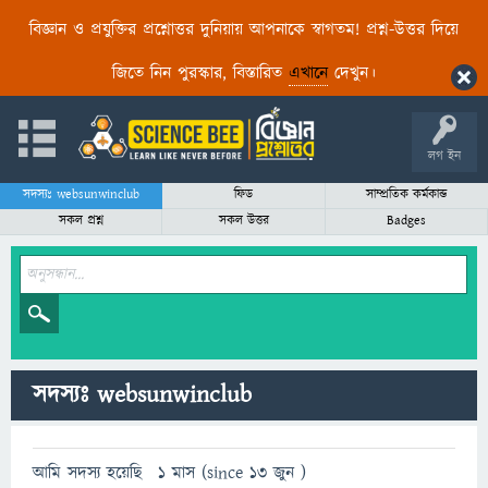
বিজ্ঞান ও প্রযুক্তির প্রশ্নোত্তর দুনিয়ায় আপনাকে স্বাগতম! প্রশ্ন-উত্তর দিয়ে
জিতে নিন পুরস্কার, বিস্তারিত
এখানে
দেখুন।
লগ ইন
সদস্যঃ websunwinclub
ফিড
সাম্প্রতিক কর্মকান্ড
সকল প্রশ্ন
সকল উত্তর
Badges
সদস্যঃ websunwinclub
আমি সদস্য হয়েছি
1 মাস (since 13 জুন )