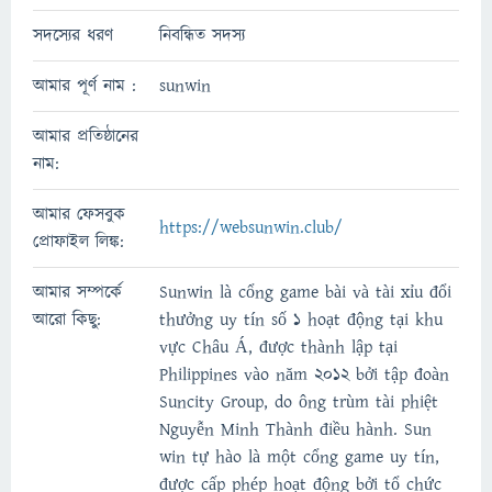
সদস্যের ধরণ
নিবন্ধিত সদস্য
আমার পূর্ণ নাম :
sunwin
আমার প্রতিষ্ঠানের
নাম:
আমার ফেসবুক
https://websunwin.club/
প্রোফাইল লিঙ্ক:
আমার সম্পর্কে
Sunwin là cổng game bài và tài xỉu đổi
আরো কিছু:
thưởng uy tín số 1 hoạt động tại khu
vực Châu Á, được thành lập tại
Philippines vào năm 2012 bởi tập đoàn
Suncity Group, do ông trùm tài phiệt
Nguyễn Minh Thành điều hành. Sun
win tự hào là một cổng game uy tín,
được cấp phép hoạt động bởi tổ chức