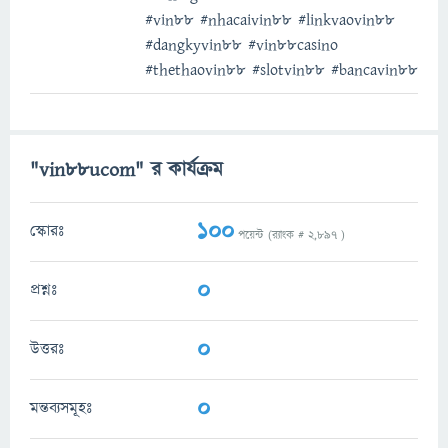
#vin88 #nhacaivin88 #linkvaovin88
#dangkyvin88 #vin88casino
#thethaovin88 #slotvin88 #bancavin88
"vin88ucom" র কার্যক্রম
100
স্কোরঃ
পয়েন্ট (র‌্যাংক #
2,897
)
0
প্রশ্নঃ
0
উত্তরঃ
0
মন্তব্যসমূহঃ