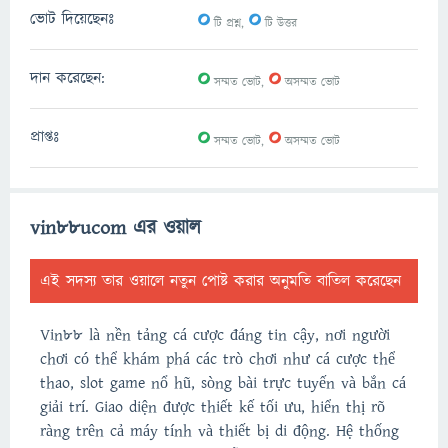
0
0
ভোট দিয়েছেনঃ
টি প্রশ্ন,
টি উত্তর
0
0
দান করেছেন:
সম্মত ভোট,
অসম্মত ভোট
0
0
প্রাপ্তঃ
সম্মত ভোট,
অসম্মত ভোট
vin88ucom এর ওয়াল
এই সদস্য তার ওয়ালে নতুন পোষ্ট করার অনুমতি বাতিল করেছেন
Vin88 là nền tảng cá cược đáng tin cậy, nơi người
chơi có thể khám phá các trò chơi như cá cược thể
thao, slot game nổ hũ, sòng bài trực tuyến và bắn cá
giải trí. Giao diện được thiết kế tối ưu, hiển thị rõ
ràng trên cả máy tính và thiết bị di động. Hệ thống