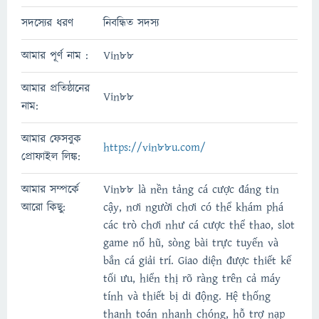
সদস্যের ধরণ
নিবন্ধিত সদস্য
আমার পূর্ণ নাম :
Vin88
আমার প্রতিষ্ঠানের
Vin88
নাম:
আমার ফেসবুক
https://vin88u.com/
প্রোফাইল লিঙ্ক:
আমার সম্পর্কে
Vin88 là nền tảng cá cược đáng tin
আরো কিছু:
cậy, nơi người chơi có thể khám phá
các trò chơi như cá cược thể thao, slot
game nổ hũ, sòng bài trực tuyến và
bắn cá giải trí. Giao diện được thiết kế
tối ưu, hiển thị rõ ràng trên cả máy
tính và thiết bị di động. Hệ thống
thanh toán nhanh chóng, hỗ trợ nạp