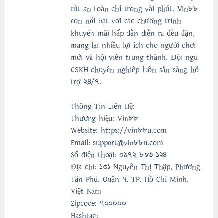
rút an toàn chỉ trong vài phút. Vin88
còn nổi bật với các chương trình
khuyến mãi hấp dẫn diễn ra đều đặn,
mang lại nhiều lợi ích cho người chơi
mới và hội viên trung thành. Đội ngũ
CSKH chuyên nghiệp luôn sẵn sàng hỗ
trợ 24/7.
Thông Tin Liên Hệ:
Thương hiệu: Vin88
Website: https://vin88u.com
Email: support@vin88u.com
Số điện thoại: 0972 893 124
Địa chỉ: 131 Nguyễn Thị Thập, Phường
Tân Phú, Quận 7, TP. Hồ Chí Minh,
Việt Nam
Zipcode: 700000
Hashtag: