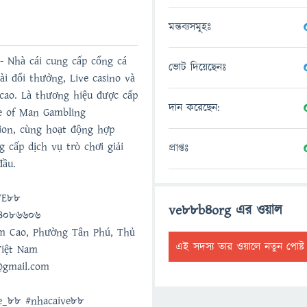
মন্তব্যসমূহঃ
- Nhà cái cung cấp cổng cá
ভোট দিয়েছেনঃ
ài đổi thưởng, Live casino và
 cao. Là thương hiệu được cấp
দান করেছেন:
le of Man Gambling
ion, cùng hoạt động hợp
 cấp dịch vụ trò chơi giải
প্রাপ্তঃ
đầu.
VE88
ve88b4org এর ওয়াল
84086606
am Cao, Phường Tân Phú, Thủ
এই সদস্য তার ওয়ালে নতুন পোষ্
Việt Nam
@gmail.com
ve_88 #nhacaive88