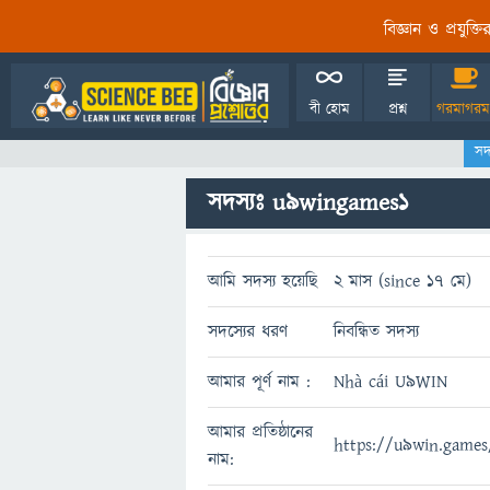
বিজ্ঞান ও প্রযুক্
বী হোম
প্রশ্ন
গরমাগরম
সদ
সদস্যঃ u9wingames1
আমি সদস্য হয়েছি
2 মাস (since 17 মে)
সদস্যের ধরণ
নিবন্ধিত সদস্য
আমার পূর্ণ নাম :
Nhà cái U9WIN
আমার প্রতিষ্ঠানের
https://u9win.games
নাম: