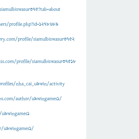
/siamulbiswasur375?tab=about
ers/profile.php?id=1278689
ry.com/profile/siamulbiswasur3752
lss.com/profile/siamulbiswasur37518
/profiles/nha_cai_u9win/activity
obs.com/author/u9wingames1/
le/u9wingames1
or/u9wingames1/