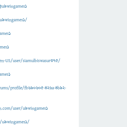
@u9wingames1
/u9wingames1/
games1
ames1
/en-US/user/siamulbiswasur375/
ames1
rums/profile/fb690605-426a-4b92-
on.com/user/u9wingames1
m/u9wingames1/