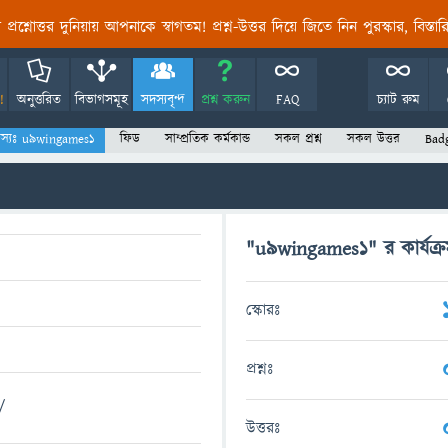
তির প্রশ্নোত্তর দুনিয়ায় আপনাকে স্বাগতম! প্রশ্ন-উত্তর দিয়ে জিতে নিন পুরস্কার, বিস্ত
!
অনুত্তরিত
বিভাগসমূহ
সদস্যবৃন্দ
প্রশ্ন করুন
FAQ
চ্যাট রুম
স্যঃ u9wingames1
ফিড
সাম্প্রতিক কর্মকান্ড
সকল প্রশ্ন
সকল উত্তর
Bad
"u9wingames1" র কার্যক্র
স্কোরঃ
প্রশ্নঃ
/
উত্তরঃ