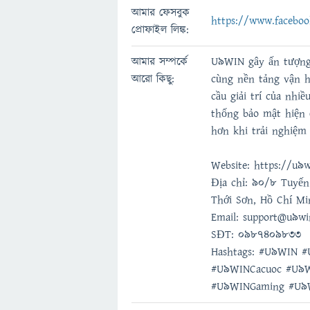
আমার ফেসবুক
https://www.facebo
প্রোফাইল লিঙ্ক:
আমার সম্পর্কে
U9WIN gây ấn tượng
আরো কিছু:
cùng nền tảng vận 
cầu giải trí của nhi
thống bảo mật hiện 
hơn khi trải nghiệm 
Website: https://u9
Địa chỉ: 90/8 Tuyế
Thới Sơn, Hồ Chí Mi
Email: support@u9wi
SĐT: 0987409833
Hashtags: #U9WIN 
#U9WINCacuoc #U9W
#U9WINGaming #U9W