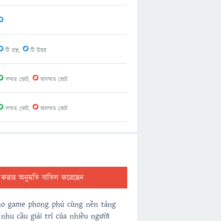
0
0
0
টি প্রশ্ন,
টি উত্তর
0
0
সম্মত ভোট,
অসম্মত ভোট
0
0
সম্মত ভোট,
অসম্মত ভোট
ট করার অনুমতি বাতিল করেছেন
ho game phong phú cùng nền tảng
nhu cầu giải trí của nhiều người