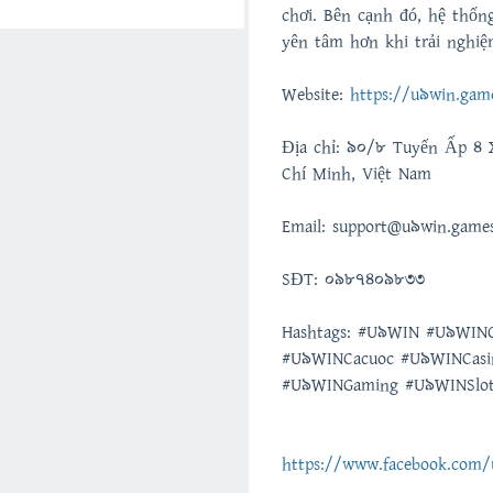
chơi. Bên cạnh đó, hệ thốn
yên tâm hơn khi trải nghiệm
Website:
https://u9win.gam
Địa chỉ: 90/8 Tuyến Ấp 4 
Chí Minh, Việt Nam
Email: support@u9win.game
SĐT: 0987409833
Hashtags: #U9WIN #U9WIN
#U9WINCacuoc #U9WINCasi
#U9WINGaming #U9WINSlot
https://www.facebook.com