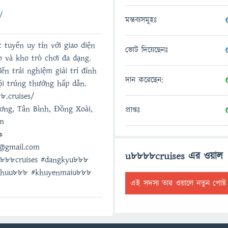
/
মন্তব্যসমূহঃ
 tuyến uy tín với giao diện
ভোট দিয়েছেনঃ
o và kho trò chơi đa dạng.
n trải nghiệm giải trí đỉnh
দান করেছেন:
ội trúng thưởng hấp dẫn.
8.cruises/
ơng, Tân Bình, Đồng Xoài,
প্রাপ্তঃ
am
9
s@gmail.com
u8888cruises এর ওয়াল
u888cruises #dangkyu888
gchuu888 #khuyenmaiu888
এই সদস্য তার ওয়ালে নতুন পোষ্