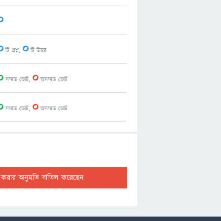
0
0
0
টি প্রশ্ন,
টি উত্তর
0
0
সম্মত ভোট,
অসম্মত ভোট
0
0
সম্মত ভোট,
অসম্মত ভোট
ট করার অনুমতি বাতিল করেছেন