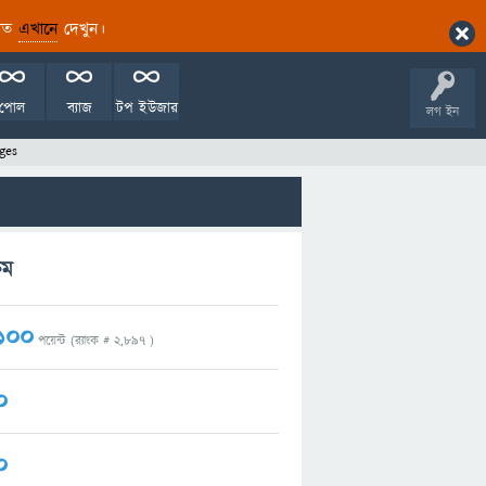
ারিত
এখানে
দেখুন।
পোল
ব্যাজ
টপ ইউজার
লগ ইন
ges
রম
100
পয়েন্ট (র‌্যাংক #
2,897
)
0
0