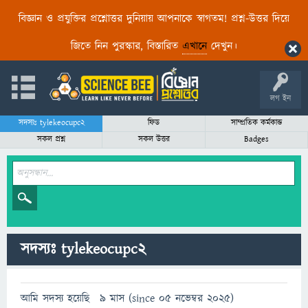
বিজ্ঞান ও প্রযুক্তির প্রশ্নোত্তর দুনিয়ায় আপনাকে স্বাগতম! প্রশ্ন-উত্তর দিয়ে
জিতে নিন পুরস্কার, বিস্তারিত
এখানে
দেখুন।
লগ ইন
সদস্যঃ tylekeocupc2
ফিড
সাম্প্রতিক কর্মকান্ড
সকল প্রশ্ন
সকল উত্তর
Badges
সদস্যঃ tylekeocupc2
আমি সদস্য হয়েছি
9 মাস (since 05 নভেম্বর 2025)