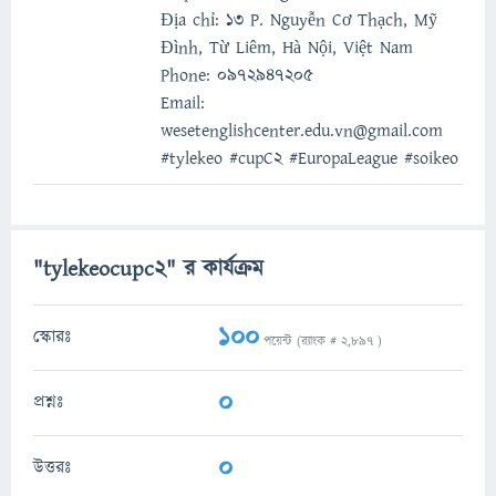
Địa chỉ: 13 P. Nguyễn Cơ Thạch, Mỹ
Đình, Từ Liêm, Hà Nội, Việt Nam
Phone: 0972947205
Email:
wesetenglishcenter.edu.vn@gmail.com
#tylekeo #cupC2 #EuropaLeague #soikeo
"tylekeocupc2" র কার্যক্রম
100
স্কোরঃ
পয়েন্ট (র‌্যাংক #
2,897
)
0
প্রশ্নঃ
0
উত্তরঃ