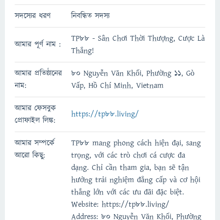
সদস্যের ধরণ
নিবন্ধিত সদস্য
TP88 - Sân Chơi Thời Thượng, Cược Là
আমার পূর্ণ নাম :
Thắng!
আমার প্রতিষ্ঠানের
80 Nguyễn Văn Khối, Phường 11, Gò
নাম:
Vấp, Hồ Chí Minh, Vietnam
আমার ফেসবুক
https://tp88.living/
প্রোফাইল লিঙ্ক:
আমার সম্পর্কে
TP88 mang phong cách hiện đại, sang
আরো কিছু:
trọng, với các trò chơi cá cược đa
dạng. Chỉ cần tham gia, bạn sẽ tận
hưởng trải nghiệm đẳng cấp và cơ hội
thắng lớn với các ưu đãi đặc biệt.
Website: https://tp88.living/
Address: 80 Nguyễn Văn Khối, Phường