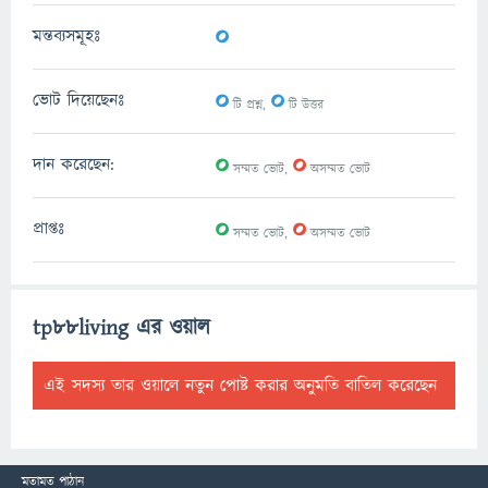
0
মন্তব্যসমূহঃ
0
0
ভোট দিয়েছেনঃ
টি প্রশ্ন,
টি উত্তর
0
0
দান করেছেন:
সম্মত ভোট,
অসম্মত ভোট
0
0
প্রাপ্তঃ
সম্মত ভোট,
অসম্মত ভোট
tp88living এর ওয়াল
এই সদস্য তার ওয়ালে নতুন পোষ্ট করার অনুমতি বাতিল করেছেন
মতামত পাঠান