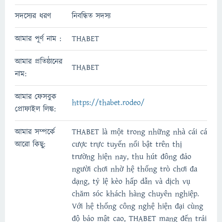
সদস্যের ধরণ
নিবন্ধিত সদস্য
আমার পূর্ণ নাম :
THABET
আমার প্রতিষ্ঠানের
THABET
নাম:
আমার ফেসবুক
https://thabet.rodeo/
প্রোফাইল লিঙ্ক:
আমার সম্পর্কে
THABET là một trong những nhà cái cá
আরো কিছু:
cược trực tuyến nổi bật trên thị
trường hiện nay, thu hút đông đảo
người chơi nhờ hệ thống trò chơi đa
dạng, tỷ lệ kèo hấp dẫn và dịch vụ
chăm sóc khách hàng chuyên nghiệp.
Với hệ thống công nghệ hiện đại cùng
độ bảo mật cao, THABET mang đến trải