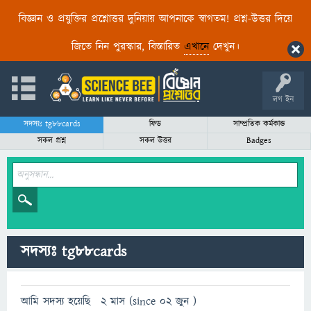
বিজ্ঞান ও প্রযুক্তির প্রশ্নোত্তর দুনিয়ায় আপনাকে স্বাগতম! প্রশ্ন-উত্তর দিয়ে
জিতে নিন পুরস্কার, বিস্তারিত
এখানে
দেখুন।
লগ ইন
সদস্যঃ tg88cards
ফিড
সাম্প্রতিক কর্মকান্ড
সকল প্রশ্ন
সকল উত্তর
Badges
সদস্যঃ tg88cards
আমি সদস্য হয়েছি
2 মাস (since 02 জুন )