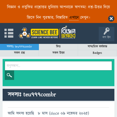
বিজ্ঞান ও প্রযুক্তির প্রশ্নোত্তর দুনিয়ায় আপনাকে স্বাগতম! প্রশ্ন-উত্তর দিয়ে
জিতে নিন পুরস্কার, বিস্তারিত
এখানে
দেখুন।
লগ ইন
সদস্যঃ teu777combr
ফিড
সাম্প্রতিক কর্মকান্ড
সকল প্রশ্ন
সকল উত্তর
Badges
সদস্যঃ teu777combr
আমি সদস্য হয়েছি
8 মাস (since 09 নভেম্বর 2025)