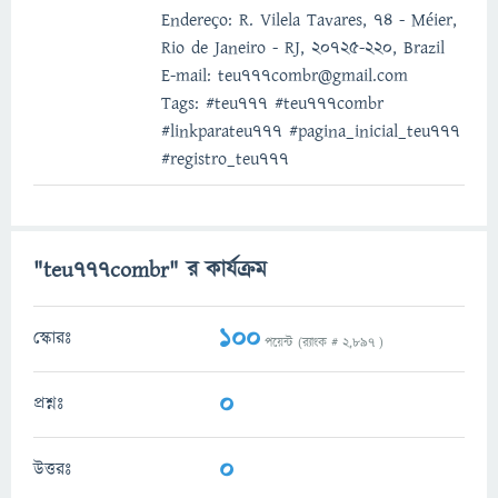
Endereço: R. Vilela Tavares, 74 - Méier,
Rio de Janeiro - RJ, 20725-220, Brazil
E-mail: teu777combr@gmail.com
Tags: #teu777 #teu777combr
#linkparateu777 #pagina_inicial_teu777
#registro_teu777
"teu777combr" র কার্যক্রম
100
স্কোরঃ
পয়েন্ট (র‌্যাংক #
2,897
)
0
প্রশ্নঃ
0
উত্তরঃ