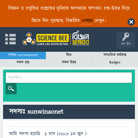
বিজ্ঞান ও প্রযুক্তির প্রশ্নোত্তর দুনিয়ায় আপনাকে স্বাগতম! প্রশ্ন-উত্তর দিয়ে
জিতে নিন পুরস্কার, বিস্তারিত
এখানে
দেখুন।
লগ ইন
সদস্যঃ sunwinaonet
ফিড
সাম্প্রতিক কর্মকান্ড
সকল প্রশ্ন
সকল উত্তর
Badges
সদস্যঃ sunwinaonet
আমি সদস্য হয়েছি
1 মাস (since 13 জুন )