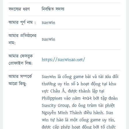
সদস্যের ধরণ
নিবন্ধিত সদস্য
আমার পূর্ণ নাম :
sunwin
আমার প্রতিষ্ঠানের
sunwin
নাম:
আমার ফেসবুক
https://sunwinao.net/
প্রোফাইল লিঙ্ক:
আমার সম্পর্কে
Sunwin là cổng game bài và tài xỉu đổi
আরো কিছু:
thưởng uy tín số 1 hoạt động tại khu
vực Châu Á, được thành lập tại
Philippines vào năm 2012 bởi tập đoàn
Suncity Group, do ông trùm tài phiệt
Nguyễn Minh Thành điều hành. Sun
win tự hào là một cổng game uy tín,
được cấp phép hoạt động bởi tổ chức