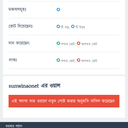
0
মন্তব্যসমূহঃ
0
0
ভোট দিয়েছেনঃ
টি প্রশ্ন,
টি উত্তর
0
0
দান করেছেন:
সম্মত ভোট,
অসম্মত ভোট
0
0
প্রাপ্তঃ
সম্মত ভোট,
অসম্মত ভোট
sunwinaonet এর ওয়াল
এই সদস্য তার ওয়ালে নতুন পোষ্ট করার অনুমতি বাতিল করেছেন
মতামত পাঠান