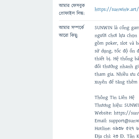
আমার ফেসবুক
https://sunwin8.art/
প্রোফাইল লিঙ্ক:
আমার সম্পর্কে
SUNWIN là cổng gam
আরো কিছু:
người chơi lựa chọ
gồm poker, slot và b
sử dụng, tốc độ ổn đ
thiết bị. Hệ thống b
đổi thưởng nhanh gi
tham gia. Nhiều ưu 
xuyên để tăng thêm t
Thông Tin Liên Hệ
Thương hiệu: SUNW
Website: https://sun
Email: support@sunw
Hotline: 0938 527 6
Địa chỉ: 23 Đ. Tân 