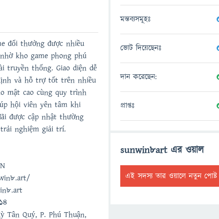
মন্তব্যসমূহঃ
e đổi thưởng được nhiều
ভোট দিয়েছেনঃ
n nhờ kho game phong phú
ài truyền thống. Giao diện dễ
দান করেছেন:
ịnh và hỗ trợ tốt trên nhiều
ảo mật cao cùng quy trình
úp hội viên yên tâm khi
প্রাপ্তঃ
đãi được cập nhật thường
rải nghiệm giải trí.
sunwin8art এর ওয়াল
IN
এই সদস্য তার ওয়ালে নতুন পোষ্
win8.art/
in8.art
14
Kỳ Tân Quý, P. Phú Thuận,