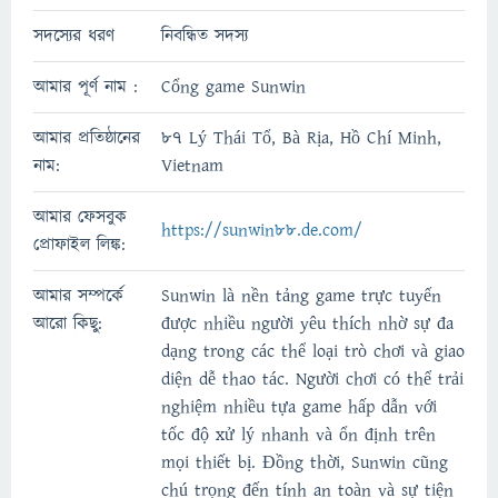
সদস্যের ধরণ
নিবন্ধিত সদস্য
আমার পূর্ণ নাম :
Cổng game Sunwin
আমার প্রতিষ্ঠানের
87 Lý Thái Tổ, Bà Rịa, Hồ Chí Minh,
নাম:
Vietnam
আমার ফেসবুক
https://sunwin88.de.com/
প্রোফাইল লিঙ্ক:
আমার সম্পর্কে
Sunwin là nền tảng game trực tuyến
আরো কিছু:
được nhiều người yêu thích nhờ sự đa
dạng trong các thể loại trò chơi và giao
diện dễ thao tác. Người chơi có thể trải
nghiệm nhiều tựa game hấp dẫn với
tốc độ xử lý nhanh và ổn định trên
mọi thiết bị. Đồng thời, Sunwin cũng
chú trọng đến tính an toàn và sự tiện