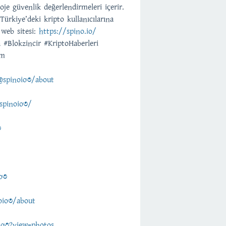
je güvenlik değerlendirmeleri içerir.
 Türkiye’deki kripto kullanıcılarına
 web sitesi:
https://spino.io/
 #Blokzincir #KriptoHaberleri
ım
spinoio3/about
spinoio3/
3
o3
oio3/about
io3?view=photos