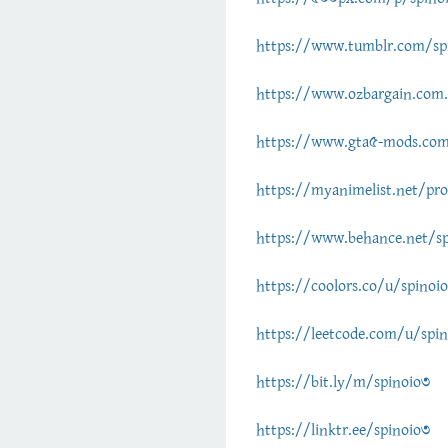
https://www.tumblr.com/sp
https://www.ozbargain.com
https://www.gta5-mods.com
https://myanimelist.net/pro
https://www.behance.net/sp
https://coolors.co/u/spinoi
https://leetcode.com/u/spi
https://bit.ly/m/spinoio3
https://linktr.ee/spinoio3