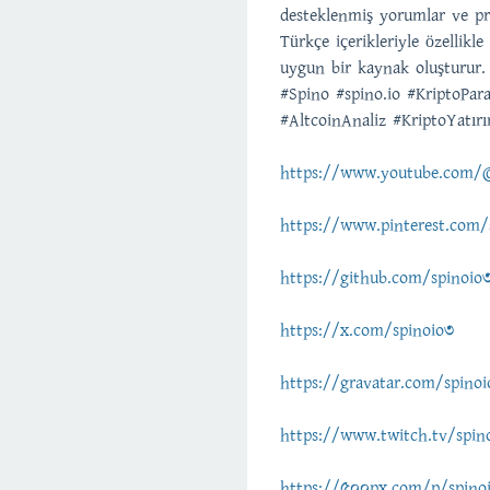
desteklenmiş yorumlar ve pro
Türkçe içerikleriyle özellikle
uygun bir kaynak oluşturur.
#Spino #spino.io #KriptoPara
#AltcoinAnaliz #KriptoYatır
https://www.youtube.com/@
https://www.pinterest.com/
https://github.com/spinoio
https://x.com/spinoio3
https://gravatar.com/spinoi
https://www.twitch.tv/spin
https://500px.com/p/spino