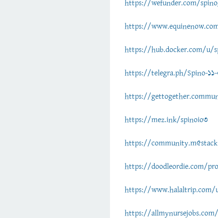
https://wefunder.com/spino
https://www.equinenow.co
https://hub.docker.com/u/s
https://telegra.ph/Spino-11
https://gettogether.commun
https://mez.ink/spinoio3
https://community.m5stack
https://doodleordie.com/pro
https://www.halaltrip.com/
https://allmynursejobs.com