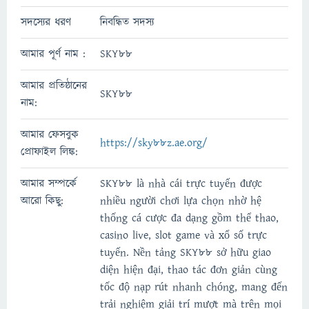
সদস্যের ধরণ
নিবন্ধিত সদস্য
আমার পূর্ণ নাম :
SKY88
আমার প্রতিষ্ঠানের
SKY88
নাম:
আমার ফেসবুক
https://sky88z.ae.org/
প্রোফাইল লিঙ্ক:
আমার সম্পর্কে
SKY88 là nhà cái trực tuyến được
আরো কিছু:
nhiều người chơi lựa chọn nhờ hệ
thống cá cược đa dạng gồm thể thao,
casino live, slot game và xổ số trực
tuyến. Nền tảng SKY88 sở hữu giao
diện hiện đại, thao tác đơn giản cùng
tốc độ nạp rút nhanh chóng, mang đến
trải nghiệm giải trí mượt mà trên mọi