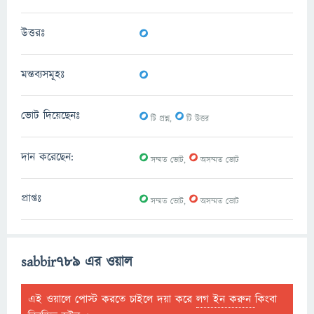
0
উত্তরঃ
0
মন্তব্যসমূহঃ
0
0
ভোট দিয়েছেনঃ
টি প্রশ্ন,
টি উত্তর
0
0
দান করেছেন:
সম্মত ভোট,
অসম্মত ভোট
0
0
প্রাপ্তঃ
সম্মত ভোট,
অসম্মত ভোট
sabbir789 এর ওয়াল
এই ওয়ালে পোস্ট করতে চাইলে দয়া করে
লগ ইন করুন
কিংবা