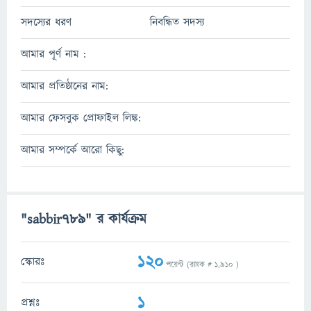
সদস্যের ধরণ
নিবন্ধিত সদস্য
আমার পূর্ণ নাম :
আমার প্রতিষ্ঠানের নাম:
আমার ফেসবুক প্রোফাইল লিঙ্ক:
আমার সম্পর্কে আরো কিছু:
"sabbir789" র কার্যক্রম
120
স্কোরঃ
পয়েন্ট (র‌্যাংক #
1,910
)
1
প্রশ্নঃ