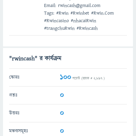
Email: rwincash@gmail.com
Tags: #Rwin #Rwinbet #Rwin.Com
#Rwincasino #nhacaiRwin
#trangchuRwin #Rwincash
"rwincash" র কার্যক্রম
100
স্কোরঃ
পয়েন্ট (র‌্যাংক #
2,897
)
0
প্রশ্নঃ
0
উত্তরঃ
0
মন্তব্যসমূহঃ