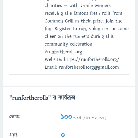
charities — with 1-mile winners
receiving the famous fresh rolls from
Common Grill as their prize. Join the
fun! Register to run, volunteer, or come
cheer on the runners during this
community celebration.
#runfortherollsorg
Website: https://runfortherolls.org/
Email: runfortherollsorg@gmail.com
"runfortherolls" র কার্যক্রম
100
স্কোরঃ
পয়েন্ট (র‌্যাংক #
2,897
)
0
প্রশ্নঃ