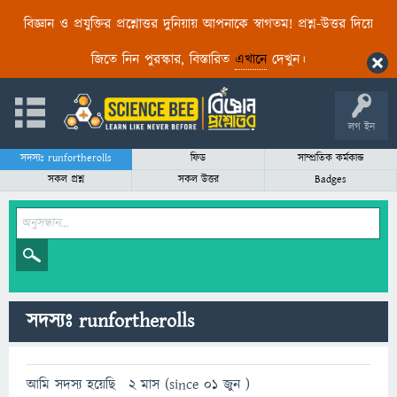
বিজ্ঞান ও প্রযুক্তির প্রশ্নোত্তর দুনিয়ায় আপনাকে স্বাগতম! প্রশ্ন-উত্তর দিয়ে
জিতে নিন পুরস্কার, বিস্তারিত
এখানে
দেখুন।
লগ ইন
সদস্যঃ runfortherolls
ফিড
সাম্প্রতিক কর্মকান্ড
সকল প্রশ্ন
সকল উত্তর
Badges
সদস্যঃ runfortherolls
আমি সদস্য হয়েছি
2 মাস (since 01 জুন )