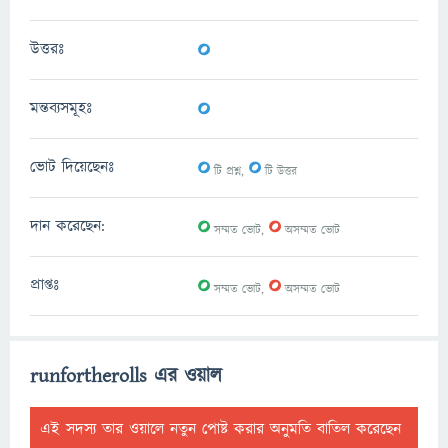
0
উত্তরঃ
0
মন্তব্যসমূহঃ
0
0
ভোট দিয়েছেনঃ
টি প্রশ্ন,
টি উত্তর
0
0
দান করেছেন:
সম্মত ভোট,
অসম্মত ভোট
0
0
প্রাপ্তঃ
সম্মত ভোট,
অসম্মত ভোট
runfortherolls এর ওয়াল
এই সদস্য তার ওয়ালে নতুন পোষ্ট করার অনুমতি বাতিল করেছেন