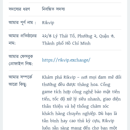
সদস্যের ধরণ
নিবন্ধিত সদস্য
আমার পূর্ণ নাম :
Rikvip
আমার প্রতিষ্ঠানের
22/4 Lý Thái Tổ, Phường 2, Quận 3,
নাম:
Thành phố Hồ Chí Minh
আমার ফেসবুক
https://rikvip.exchange/
প্রোফাইল লিঙ্ক:
আমার সম্পর্কে
Khám phá Rikvip – nơi mọi đam mê đổi
আরো কিছু:
thưởng đều được thăng hoa. Cổng
game tích hợp công nghệ bảo mật tiên
tiến, tốc độ xử lý siêu nhanh, giao diện
thân thiện và hệ thống chăm sóc
khách hàng chuyên nghiệp. Dù bạn là
tân binh hay cao thủ kỳ cựu, Rikvip
luôn sẵn sàng mang đến cho bạn một