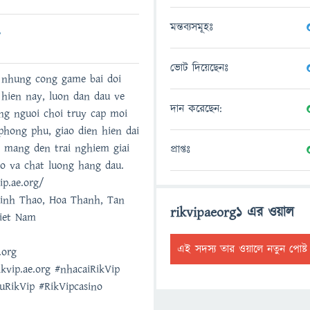
মন্তব্যসমূহঃ
/
ভোট দিয়েছেনঃ
 nhung cong game bai doi
 hien nay, luon dan dau ve
দান করেছেন:
ng nguoi choi truy cap moi
phong phu, giao dien hien dai
P mang den trai nghiem giai
প্রাপ্তঃ
ao va chat luong hang dau.
ip.ae.org/
Dinh Thao, Hoa Thanh, Tan
rikvipaeorg1 এর ওয়াল
iet Nam
এই সদস্য তার ওয়ালে নতুন পোষ্
.org
ikvip.ae.org #nhacaiRikVip
uRikVip #RikVipcasino