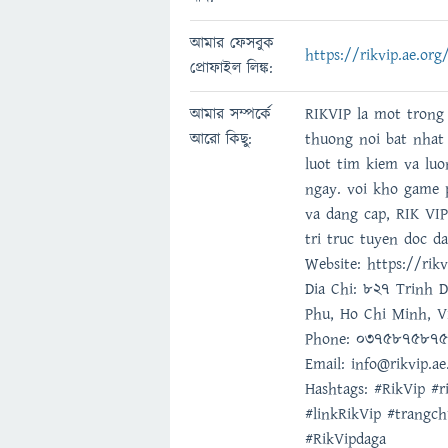
আমার ফেসবুক
https://rikvip.ae.org
প্রোফাইল লিঙ্ক:
আমার সম্পর্কে
RIKVIP la mot trong
আরো কিছু:
thuong noi bat nhat
luot tim kiem va luo
ngay. voi kho game 
va dang cap, RIK VI
tri truc tuyen doc d
Website: https://rikv
Dia Chi: 827 Trinh 
Phu, Ho Chi Minh, V
Phone: 0375875875
Email: info@rikvip.ae
Hashtags: #RikVip #r
#linkRikVip #trangch
#RikVipdaga