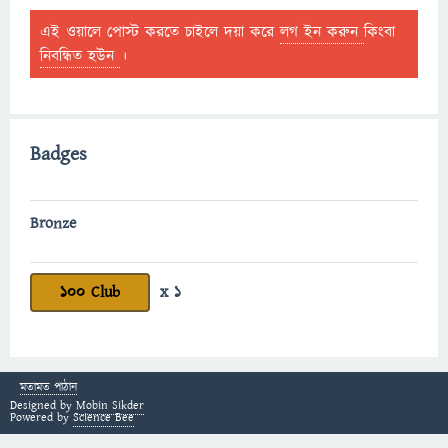
এই ওয়ালে পোস্ট করতে চাইলে দয়া করে
লগ ইন করুন
কিংবা
নিবন্ধিত হউন
।
Badges
Bronze
100 Club
x 1
মতামত পাঠান
Designed by
Mobin Sikder
Powered by
Science Bee