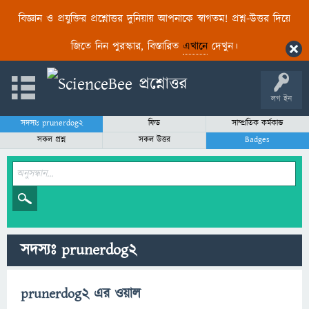
বিজ্ঞান ও প্রযুক্তির প্রশ্নোত্তর দুনিয়ায় আপনাকে স্বাগতম! প্রশ্ন-উত্তর দিয়ে
জিতে নিন পুরস্কার, বিস্তারিত
এখানে
দেখুন।
লগ ইন
সদস্যঃ prunerdog2
ফিড
সাম্প্রতিক কর্মকান্ড
সকল প্রশ্ন
সকল উত্তর
Badges
সদস্যঃ prunerdog2
prunerdog2 এর ওয়াল