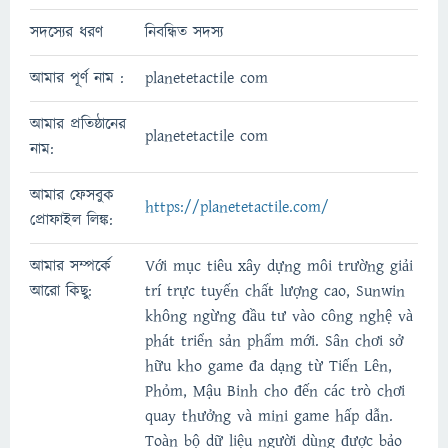
সদস্যের ধরণ
নিবন্ধিত সদস্য
আমার পূর্ণ নাম :
planetetactile com
আমার প্রতিষ্ঠানের
planetetactile com
নাম:
আমার ফেসবুক
https://planetetactile.com/
প্রোফাইল লিঙ্ক:
আমার সম্পর্কে
Với mục tiêu xây dựng môi trường giải
আরো কিছু:
trí trực tuyến chất lượng cao, Sunwin
không ngừng đầu tư vào công nghệ và
phát triển sản phẩm mới. Sân chơi sở
hữu kho game đa dạng từ Tiến Lên,
Phỏm, Mậu Binh cho đến các trò chơi
quay thưởng và mini game hấp dẫn.
Toàn bộ dữ liệu người dùng được bảo