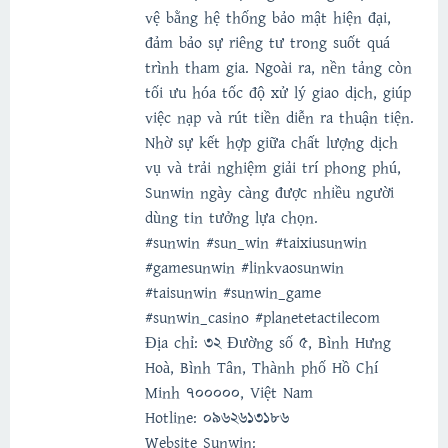
vệ bằng hệ thống bảo mật hiện đại,
đảm bảo sự riêng tư trong suốt quá
trình tham gia. Ngoài ra, nền tảng còn
tối ưu hóa tốc độ xử lý giao dịch, giúp
việc nạp và rút tiền diễn ra thuận tiện.
Nhờ sự kết hợp giữa chất lượng dịch
vụ và trải nghiệm giải trí phong phú,
Sunwin ngày càng được nhiều người
dùng tin tưởng lựa chọn.
#sunwin #sun_win #taixiusunwin
#gamesunwin #linkvaosunwin
#taisunwin #sunwin_game
#sunwin_casino #planetetactilecom
Địa chỉ: 32 Đường số 5, Bình Hưng
Hoà, Bình Tân, Thành phố Hồ Chí
Minh 700000, Việt Nam
Hotline: 0962613186
Website Sunwin: