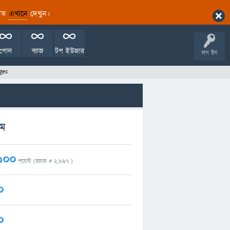
ারিত
এখানে
দেখুন।
পোল
ব্যাজ
টপ ইউজার
লগ ইন
ges
রম
100
পয়েন্ট (র‌্যাংক #
2,897
)
0
0