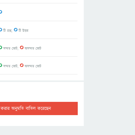
0
0
0
টি প্রশ্ন,
টি উত্তর
0
0
সম্মত ভোট,
অসম্মত ভোট
0
0
সম্মত ভোট,
অসম্মত ভোট
ট করার অনুমতি বাতিল করেছেন