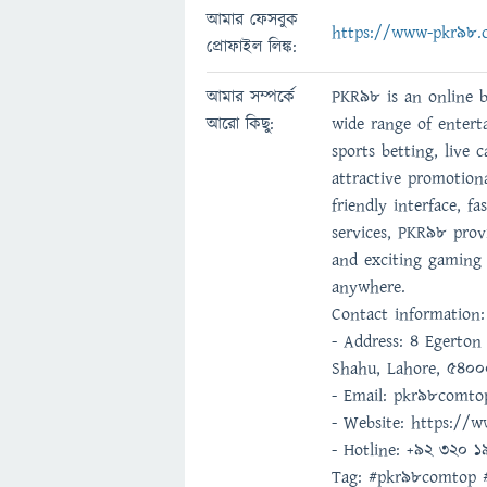
আমার ফেসবুক
https://www-pkr98.
প্রোফাইল লিঙ্ক:
আমার সম্পর্কে
PKR98 is an online b
আরো কিছু:
wide range of entert
sports betting, live 
attractive promotion
friendly interface, fa
services, PKR98 prov
and exciting gaming
anywhere.
Contact information:
- Address: 4 Egerton
Shahu, Lahore, 5400
- Email: pkr98comt
- Website: https://
- Hotline: +92 320 
Tag: #pkr98comtop