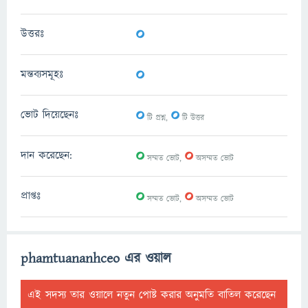
0
উত্তরঃ
0
মন্তব্যসমূহঃ
0
0
ভোট দিয়েছেনঃ
টি প্রশ্ন,
টি উত্তর
0
0
দান করেছেন:
সম্মত ভোট,
অসম্মত ভোট
0
0
প্রাপ্তঃ
সম্মত ভোট,
অসম্মত ভোট
phamtuananhceo এর ওয়াল
এই সদস্য তার ওয়ালে নতুন পোষ্ট করার অনুমতি বাতিল করেছেন