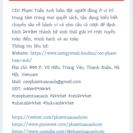
CEO Phạm Tuấn Anh luôn đặt người dùng ở vị trí
trung tâm trong mọi quyết sách, tận dụng hiểu biết
chuyên sâu về hành vi và nhu cầu cá cược để định
hình 188Bet thành hệ sinh thái giải trí trực tuyến
toàn diện, minh bạch và an toàn
Thông tin liên hệ:
Website:
https://www.samgyimah.london/ceo-pham-
tuan-anh/
Địa chỉ: 433 P. Vũ Hữu, Trung Văn, Thanh Xuân, Hà
Nội, Vietnam
Mail: ceophamtuananh@gmail.com
SĐT: 0368576897
#ceophamtuananh #188bet #ceo188bet
#nhacai188bet #linkvao188bet
https://twitter.com/phamtuananhceo
https://www.pinterest.com/phamtuananhceo
https://www.youtube.com/@phamtuananhceo