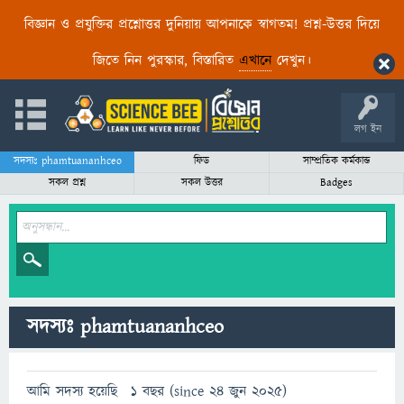
বিজ্ঞান ও প্রযুক্তির প্রশ্নোত্তর দুনিয়ায় আপনাকে স্বাগতম! প্রশ্ন-উত্তর দিয়ে
জিতে নিন পুরস্কার, বিস্তারিত
এখানে
দেখুন।
লগ ইন
সদস্যঃ phamtuananhceo
ফিড
সাম্প্রতিক কর্মকান্ড
সকল প্রশ্ন
সকল উত্তর
Badges
সদস্যঃ phamtuananhceo
আমি সদস্য হয়েছি
1 বছর (since 24 জুন 2025)