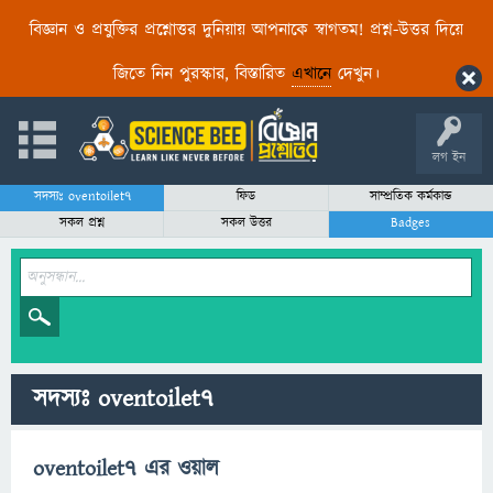
বিজ্ঞান ও প্রযুক্তির প্রশ্নোত্তর দুনিয়ায় আপনাকে স্বাগতম! প্রশ্ন-উত্তর দিয়ে
জিতে নিন পুরস্কার, বিস্তারিত
এখানে
দেখুন।
লগ ইন
সদস্যঃ oventoilet7
ফিড
সাম্প্রতিক কর্মকান্ড
সকল প্রশ্ন
সকল উত্তর
Badges
সদস্যঃ oventoilet7
oventoilet7 এর ওয়াল