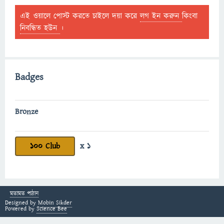
এই ওয়ালে পোস্ট করতে চাইলে দয়া করে
লগ ইন করুন
কিংবা
নিবন্ধিত হউন
।
Badges
Bronze
100 Club
x 1
মতামত পাঠান
Designed by
Mobin Sikder
Powered by
Science Bee